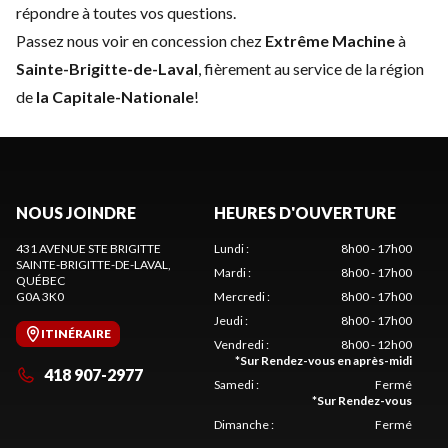
répondre à toutes vos questions.
Passez nous voir en concession chez
Extrême Machine
à
Sainte-Brigitte-de-Laval
, fièrement au service de la région
de
la Capitale-Nationale
!
NOUS JOINDRE
HEURES D'OUVERTURE
431 AVENUE STE BRIGITTE
Lundi
:
8h00 - 17h00
SAINTE-BRIGITTE-DE-LAVAL
,
Mardi
:
8h00 - 17h00
QUÉBEC
G0A 3K0
Mercredi
:
8h00 - 17h00
Jeudi
:
8h00 - 17h00
ITINÉRAIRE
Vendredi
:
8h00 - 12h00
*
Sur Rendez-vous en après-midi
418 907-2977
Samedi
:
Fermé
*
Sur Rendez-vous
Dimanche
:
Fermé