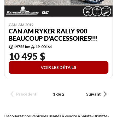
CAN-AM 2019
CAN AM RYKER RALLY 900
BEAUCOUP D'ACCESSOIRES!!!
19755 km
19-00464
10 495 $
VOIR LES DÉTAILS
Précédent
1 de 2
Suivant
Découvrez nos véhicules usagés à vendre à Sainte-Brigitte-