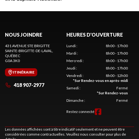
NOUS JOINDRE
HEURES D'OUVERTURE
431 AVENUE STE BRIGITTE
Lundi
:
8h00 - 17h00
SAINTE-BRIGITTE-DE-LAVAL
,
Mardi
:
8h00 - 17h00
QUÉBEC
G0A 3K0
Mercredi
:
8h00 - 17h00
Jeudi
:
8h00 - 17h00
ITINÉRAIRE
Vendredi
:
8h00 - 12h00
*
Sur Rendez-vous en après-midi
418 907-2977
Samedi
:
Fermé
*
Sur Rendez-vous
Dimanche
:
Fermé
Restez connecté
Les données affichées sont à titre indicatif seulement et ne peuvent être
considérées comme contractuelles. Veuillez nous consulter pour plus de